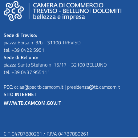
Sede di Treviso:
piazza Borsa n. 3/b - 31100 TREVISO
tel. +39 0422 5951
Sede di Belluno:
piazza Santo Stefano n. 15/17 - 32100 BELLUNO
tel. +39 0437 955111
PEC:
cciaa@pec.tb.camcom.it
|
presidenza@tb.camcom.it
SITO INTERNET
WWW.TB.CAMCOM.GOV.IT
C.F. 04787880261 / P.IVA 04787880261