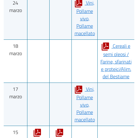
24
Vini,
marzo
Pollame
vivo,
Pollame
macellato
18
Cereali e
marzo
semi oleosi /
Farine, sfarinati
e proteici/Alim.
del Bestiame
17
Vini,
marzo
Pollame
vivo,
Pollame
macellato
15