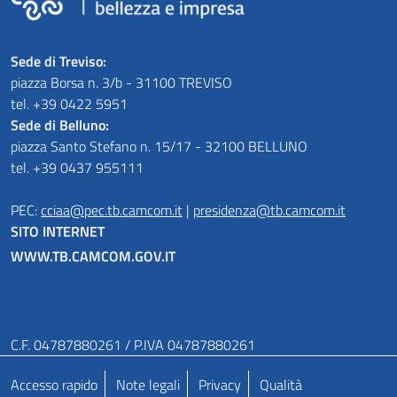
Sede di Treviso:
piazza Borsa n. 3/b - 31100 TREVISO
tel. +39 0422 5951
Sede di Belluno:
piazza Santo Stefano n. 15/17 - 32100 BELLUNO
tel. +39 0437 955111
PEC:
cciaa@pec.tb.camcom.it
|
presidenza@tb.camcom.it
SITO INTERNET
WWW.TB.CAMCOM.GOV.IT
C.F. 04787880261 / P.IVA 04787880261
Accesso rapido
Note legali
Privacy
Qualità