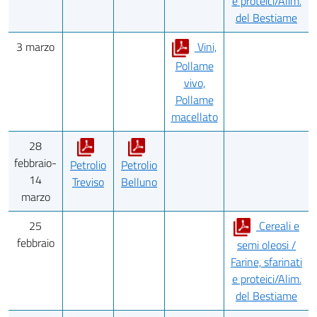
e proteici/Alim.
del Bestiame
3 marzo
Vini,
Pollame
vivo,
Pollame
macellato
28
febbraio-
Petrolio
Petrolio
14
Treviso
Belluno
marzo
25
Cereali e
febbraio
semi oleosi /
Farine, sfarinati
e proteici/Alim.
del Bestiame