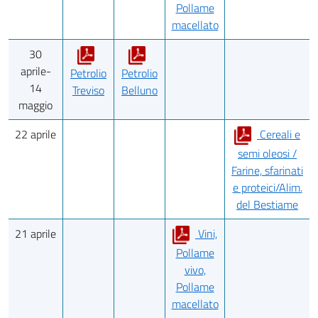
Pollame
macellato
30
aprile-
Petrolio
Petrolio
14
Treviso
Belluno
maggio
22 aprile
Cereali e
semi oleosi /
Farine, sfarinati
e proteici/Alim.
del Bestiame
21 aprile
Vini,
Pollame
vivo,
Pollame
macellato