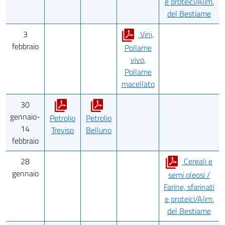
e proteici/Alim.
del Bestiame
3
Vini,
febbraio
Pollame
vivo,
Pollame
macellato
30
gennaio-
Petrolio
Petrolio
14
Treviso
Belluno
febbraio
28
Cereali e
gennaio
semi oleosi /
Farine, sfarinati
e proteici/Alim.
del Bestiame