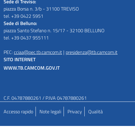
Sede di Treviso:
piazza Borsa n. 3/b - 31100 TREVISO
tel. +39 0422 5951
Sede di Belluno:
piazza Santo Stefano n. 15/17 - 32100 BELLUNO
tel. +39 0437 955111
PEC:
cciaa@pec.tb.camcom.it
|
presidenza@tb.camcom.it
SITO INTERNET
WWW.TB.CAMCOM.GOV.IT
C.F. 04787880261 / P.IVA 04787880261
Accesso rapido
Note legali
Privacy
Qualità